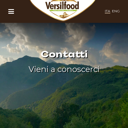
ITA
ENG
Contatti
Vieni a conoscerci