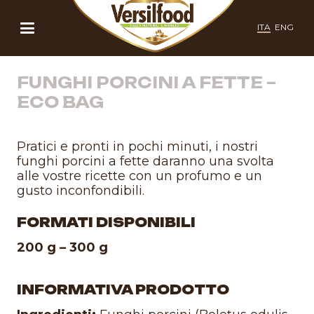
ITA
ENG
FUNGHI PORCINI A FETTE –
ECO BAG
Pratici e pronti in pochi minuti, i nostri
funghi porcini a fette daranno una svolta
alle vostre ricette con un profumo e un
gusto inconfondibili.
FORMATI DISPONIBILI
200 g – 300 g
INFORMATIVA PRODOTTO