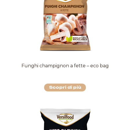
Funghi champignon a fette – eco bag
Scopri di più