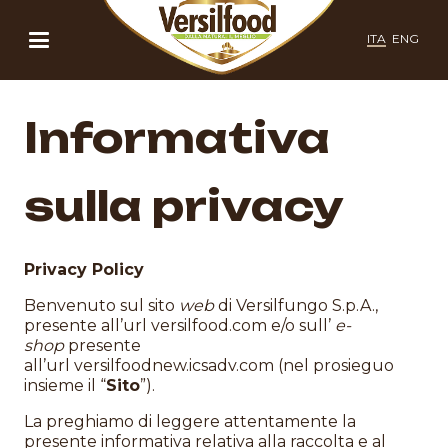
ITA
ENG
Informativa
sulla privacy
Privacy Policy
Benvenuto sul sito
web
di Versilfungo S.p.A.,
presente all’url versilfood.com e/o sull’
e-
shop
presente
all’url
versilfoodnew.icsadv.com
(nel prosieguo
insieme il “
Sito
”).
La preghiamo di leggere attentamente la
presente informativa relativa alla raccolta e al