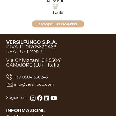
40 minuti
Facile
a
Scopri la ricett
VERSILFUNGO S.P.A.
P.IVA: IT 01205620469
REA LU- 124953
Via Ghivizzani, 84 55041
CAMAIORE (LU) – Italia
+39 0584 338243
info@versilfood.com
Seguici su:
INFORMAZIONI: