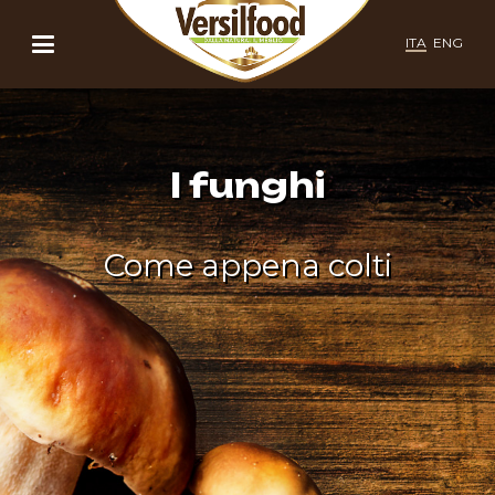
ITA
ENG
I funghi
Come appena colti