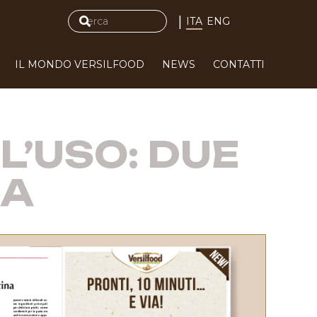
|
ITA
ENG
IL MONDO VERSILFOOD
NEWS
CONTATTI
L’USO: DUE
NA