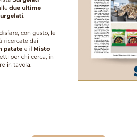
vista
Surgelati
alle
due ultime
urgelati
.
isfare, con gusto, le
 ricercate dai
n patate
e il
Misto
fetti per chi cerca, in
e in tavola.