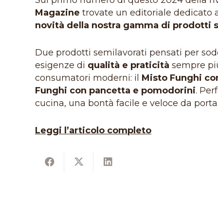
Sul primo numero di questo 2024 della ri
Magazine
trovate un editoriale dedicato 
novità della nostra gamma di prodotti s
Due prodotti semilavorati pensati per sodd
esigenze di
qualità e praticità
sempre più
consumatori moderni: il
Misto Funghi co
Funghi con pancetta e pomodorini
. Per
cucina, una bontà facile e veloce da portar
Leggi l’articolo completo