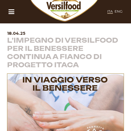
ITA
ENG
18.04.25
L’IMPEGNO DI VERSILFOOD
PER IL BENESSERE
CONTINUA A FIANCO DI
PROGETTO ITACA