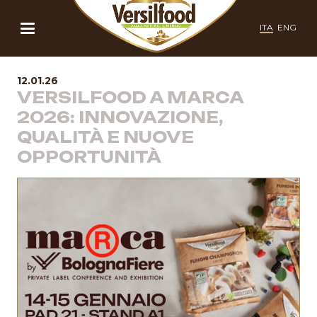
ITA
ENG
12.01.26
VERSILFOOD A MARCA
2026: INNOVAZIONE,
QUALITÀ E NUOVE
OPPORTUNITÀ