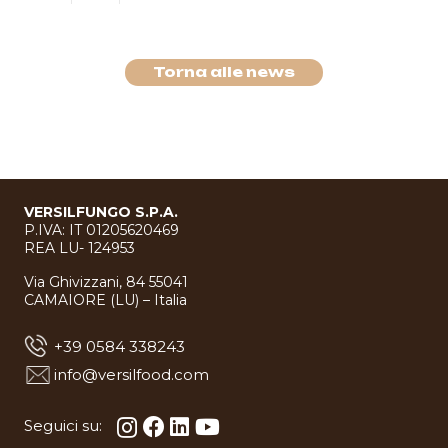
Torna alle news
VERSILFUNGO S.P.A.
P.IVA: IT 01205620469
REA LU- 124953
Via Ghivizzani, 84 55041
CAMAIORE (LU) – Italia
+39 0584 338243
info@versilfood.com
Seguici su: