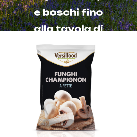
e boschi fino
alla tavola di
chi sceglie
Versilfood.