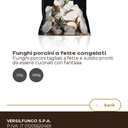
Funghi porcini a fette congelati
Funghi porcini tagliati a fette e subito pronti
da essere cucinati con fantasia.
200
g
1000
g
back
VERSILFUNGO S.P.A.
P.IVA: IT 01205620469