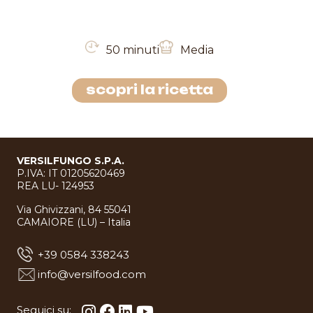
50 minuti
Media
scopri la ricetta
VERSILFUNGO S.P.A.
P.IVA: IT 01205620469
REA LU- 124953
Via Ghivizzani, 84 55041
CAMAIORE (LU) – Italia
+39 0584 338243
info@versilfood.com
Seguici su: