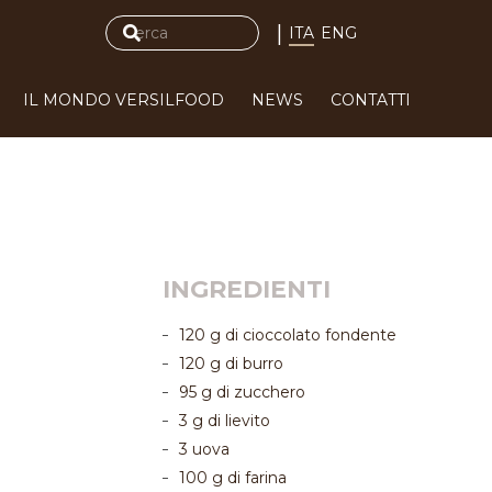
|
ITA
ENG
IL MONDO VERSILFOOD
NEWS
CONTATTI
INGREDIENTI
120 g di cioccolato fondente
120 g di burro
95 g di zucchero
3 g di lievito
3 uova
100 g di farina