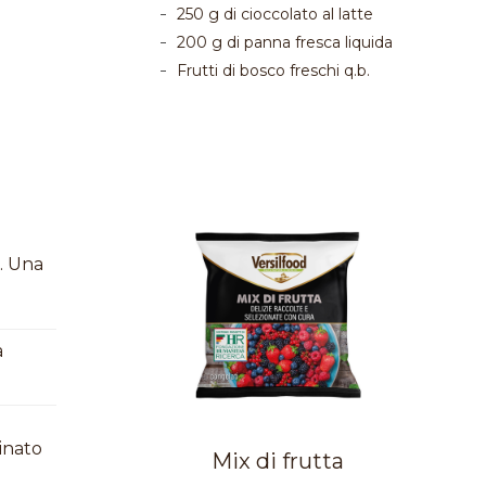
250 g di cioccolato al latte
200 g di panna fresca liquida
Frutti di bosco freschi q.b.
a. Una
a
inato
Mix di frutta