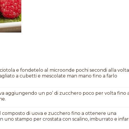
 ciotola e fondetelo al microonde pochi secondi alla volt
 tagliato a cubetti e mescolate man mano fino a farlo
ova aggiungendo un po’ di zucchero poco per volta fino 
me.
to al composto di uova e zucchero fino a ottenere una
in uno stampo per crostata con scalino, imburrato e infar