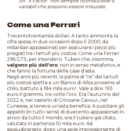
un “X Factor” non sempre riconducibile a
variabili che possono essere misurate.
Come una Ferrari
Trecentotrentamila dollari. A tanto ammonta la
cifra spesa, in due occasioni dopo il 2000, da
miliardari appassionati per assicurarsi i pezzi più
pregiati tra i tartufi più costosi. Come una Ferrari
296 GTS, per intenderci. Tuberi che, insomma,
valgono più dell’oro
, non in senso metaforico, e
che fanno la fortuna delle case d’asta.
Negli anni più recenti, la palma di “re” dei tartufi
più costosi spetta a un Bianco di Alba prossimo al
chilo, battuto a 184 mila euro¹. Vale a dire: 193
euro il grammo, tre volte l’oro. Era l’autunno del
2022 e, nel castello di Grinzane Cavour, nel
Cuneese, si teneva un’asta benefica. A suscitare gli
appetiti (in tutti i sensi) di duecento appassionati in
arrivo da tutto il mondo, era il tubero già citato,
valutato in partenza 10 mila euro. Ad
aggiudicarselo, dopo una serie impressionante di