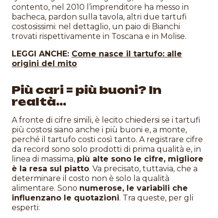
contento, nel 2010 l’imprenditore ha messo in
bacheca, pardon sulla tavola, altri due tartufi
costosissimi: nel dettaglio, un paio di Bianchi
trovati rispettivamente in Toscana e in Molise.
LEGGI ANCHE:
Come nasce il tartufo: alle
origini del mito
Più cari = più buoni? In
realtà…
A fronte di cifre simili, è lecito chiedersi se i tartufi
più costosi siano anche i più buoni e, a monte,
perché il tartufo costi così tanto. A registrare cifre
da record sono solo prodotti di prima qualità e, in
linea di massima,
più alte sono le cifre, migliore
è la resa sul piatto
. Va precisato, tuttavia, che a
determinare il costo non è solo la qualità
alimentare. Sono
numerose, le variabili che
influenzano le quotazioni
. Tra queste, per gli
esperti: