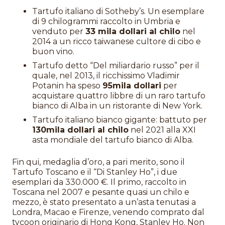
Tartufo italiano di Sotheby’s. Un esemplare
di 9 chilogrammi raccolto in Umbria e
venduto per
33 mila dollari al chilo
nel
2014 a un ricco taiwanese cultore di cibo e
buon vino.
Tartufo detto “Del miliardario russo” per il
quale, nel 2013, il ricchissimo Vladimir
Potanin ha speso
95mila dollari
per
acquistare quattro libbre di un raro tartufo
bianco di Alba in un ristorante di New York.
Tartufo italiano bianco gigante: battuto per
130mila dollari al chilo
nel 2021 alla XXI
asta mondiale del tartufo bianco di Alba.
Fin qui, medaglia d’oro, a pari merito, sono il
Tartufo Toscano e il “Di Stanley Ho”, i due
esemplari da 330.000 €. Il primo, raccolto in
Toscana nel 2007 e pesante quasi un chilo e
mezzo, è stato presentato a un’asta tenutasi a
Londra, Macao e Firenze, venendo comprato dal
tycoon originario di Hong Kong, Stanley Ho. Non