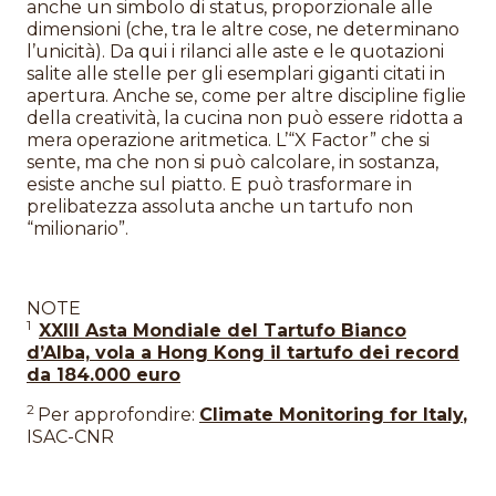
anche un simbolo di status, proporzionale alle
dimensioni (che, tra le altre cose, ne determinano
l’unicità). Da qui i rilanci alle aste e le quotazioni
salite alle stelle per gli esemplari giganti citati in
apertura. Anche se, come per altre discipline figlie
della creatività, la cucina non può essere ridotta a
mera operazione aritmetica. L’“X Factor” che si
sente, ma che non si può calcolare, in sostanza,
esiste anche sul piatto. E può trasformare in
prelibatezza assoluta anche un tartufo non
“milionario”.
NOTE
1
XXIII Asta Mondiale del Tartufo Bianco
d’Alba, vola a Hong Kong il tartufo dei record
da 184.000 euro
2
Per approfondire:
Climate Monitoring for Italy
,
ISAC-CNR