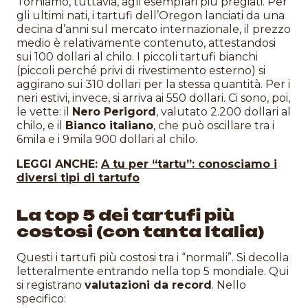
Torniamo, tuttavia, agli esemplari più pregiati. Per
gli ultimi nati, i tartufi dell’Oregon lanciati da una
decina d’anni sul mercato internazionale, il prezzo
medio è relativamente contenuto, attestandosi
sui 100 dollari al chilo. I piccoli tartufi bianchi
(piccoli perché privi di rivestimento esterno) si
aggirano sui 310 dollari per la stessa quantità. Per i
neri estivi, invece, si arriva ai 550 dollari. Ci sono, poi,
le vette: il
Nero Perigord
, valutato 2.200 dollari al
chilo, e il
Bianco italiano
, che può oscillare tra i
6mila e i 9mila 900 dollari al chilo.
LEGGI ANCHE:
A tu per “tartu”: conosciamo i
diversi tipi di tartufo
La top 5 dei tartufi più
costosi (con tanta Italia)
Questi i tartufi più costosi tra i “normali”. Si decolla
letteralmente entrando nella top 5 mondiale. Qui
si registrano
valutazioni da record
. Nello
specifico: