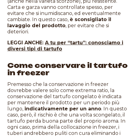
(anche nella varietà scorzone), più resistente.
Carta e garza vanno controllate spesso, per
evitare che si inumidiscano, ed eventualmente
cambiate. In questo caso,
è sconsigliato il
lavaggio del prodotto
, per evitare che si
deteriori.
LEGGI ANCHE:
A tu per “tartu”: conosciamo i
diversi tipi di tartufo
Come conservare il tartufo
in freezer
Premesso che la conservazione in freezer
dovrebbe valere solo come extrema ratio, la
conservazione del tartufo congelato è indicata
per mantenere il prodotto per un periodo più
lungo,
indicativamente per un anno
. In questo
caso, però, il rischio è che una volta scongelato, il
tartufo perda buona parte del proprio aroma. In
ogni caso, prima della collocazione in freezer, i
tuberi andrebbero puliti con cura eliminando i