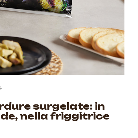
4
rdure surgelate: in
e, nella friggitrice