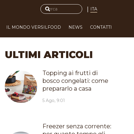
|
ITA
IL MONDO VERSILFOOD
NEWS
CONTATTI
ULTIMI ARTICOLI
Topping ai frutti di
bosco congelati: come
prepararlo a casa
5 Ago, 9:01
Freezer senza corrente: