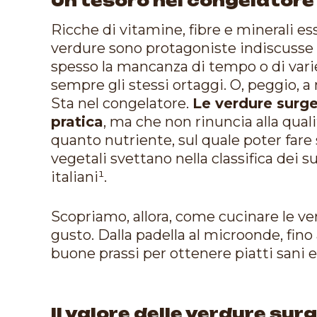
Un tesoro nel congelatore
Ricche di vitamine, fibre e minerali ess
verdure sono protagoniste indiscusse d
spesso la mancanza di tempo o di varie
sempre gli stessi ortaggi. O, peggio, 
Sta nel congelatore.
Le verdure surg
pratica
, ma che non rinuncia alla qual
quanto nutriente, sul quale poter fare
vegetali svettano nella classifica dei 
italiani¹.
Scopriamo, allora, come cucinare le v
gusto. Dalla padella al microonde, fino al
buone prassi per ottenere piatti sani e
Il valore delle verdure sur