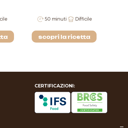
cile
50 minuti
Difficile
tta
scopri la ricetta
sc
CERTIFICAZIONI: