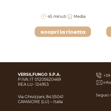
Media
45 minuti
Media
icetta
scopri la ricetta
VERSILFUNGO S.P.A.
+39
P.IVA: IT 01205620469
inf
REA LU- 124953
Seguici 
Via Ghivizzani, 84 55041
CAMAIORE (LU) – Italia