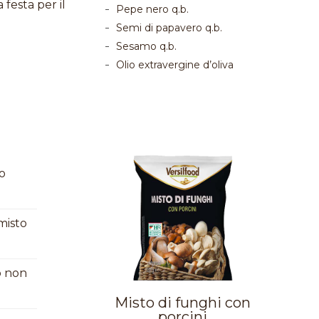
festa per il
Pepe nero q.b.
Semi di papavero q.b.
Sesamo q.b.
Olio extravergine d’oliva
no
 misto
do non
Misto di funghi con
porcini