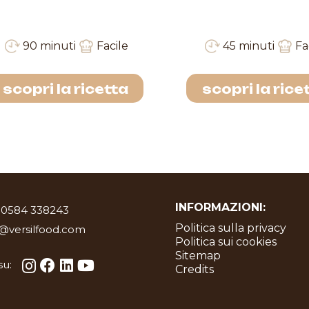
90 minuti
Facile
45 minuti
Fa
scopri la ricetta
scopri la rice
INFORMAZIONI:
 0584 338243
Politica sulla privacy
o@versilfood.com
Politica sui cookies
Sitemap
su:
Credits