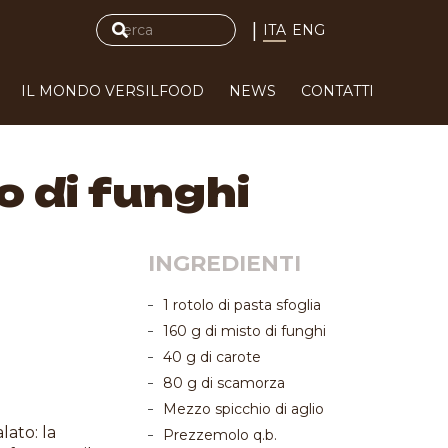
|
ITA
ENG
IL MONDO VERSILFOOD
NEWS
CONTATTI
o di funghi
INGREDIENTI
1 rotolo di pasta sfoglia
160 g di misto di funghi
40 g di carote
80 g di scamorza
Mezzo spicchio di aglio
lato: la
Prezzemolo q.b.