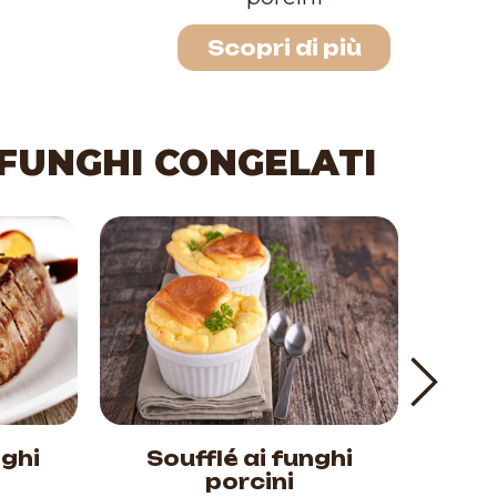
Scopri di più
 FUNGHI CONGELATI
nghi
Soufflé ai funghi
Ravi
porcini