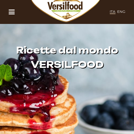
ITA
ENG
Ricette dal mondo
VERSILFOOD