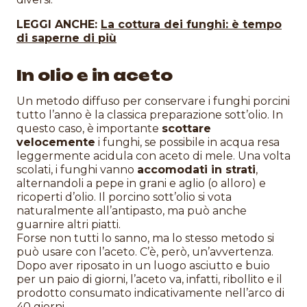
LEGGI ANCHE:
La cottura dei funghi: è tempo
di saperne di più
In olio e in aceto
Un metodo diffuso per conservare i funghi porcini
tutto l’anno è la classica preparazione sott’olio. In
questo caso, è importante
scottare
velocemente
i funghi, se possibile in acqua resa
leggermente acidula con aceto di mele. Una volta
scolati, i funghi vanno
accomodati in strati
,
alternandoli a pepe in grani e aglio (o alloro) e
ricoperti d’olio. Il porcino sott’olio si vota
naturalmente all’antipasto, ma può anche
guarnire altri piatti.
Forse non tutti lo sanno, ma lo stesso metodo si
può usare con l’aceto. C’è, però, un’avvertenza.
Dopo aver riposato in un luogo asciutto e buio
per un paio di giorni, l’aceto va, infatti, ribollito e il
prodotto consumato indicativamente nell’arco di
40 giorni.