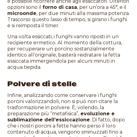
è possibile ricorrere anche agli essiccatori. Ulteriori
opzioni sono il
forno di casa
, per un’ora a 45°, e il
microonde
, per due minuti alla massima potenza.
Trascorso questo lasso di tempo, si girano i funghi
e si reimposta il timer.
Una volta essiccati, i funghi vanno riposti in un
recipiente ermetico. Al momento della cottura,
per recuperare un porcino sostanzialmente
identico all’originale, basterà reidratare la fetta
essiccata immergendola per alcuni minuti in
acqua tiepida.
Polvere di stelle
Infine, analizzando come conservare i funghi
porcini valorizzandoli, non si può non citare la
trasformazione in polvere. È, volendo, la
preparazione più “metafisica”,
evoluzione e
sublimazione dell’essiccazione
. Di fatto, dopo
che i nostri porcini a fette hanno perso il loro
contenuto di acqua, vengono sminuzzati fino a