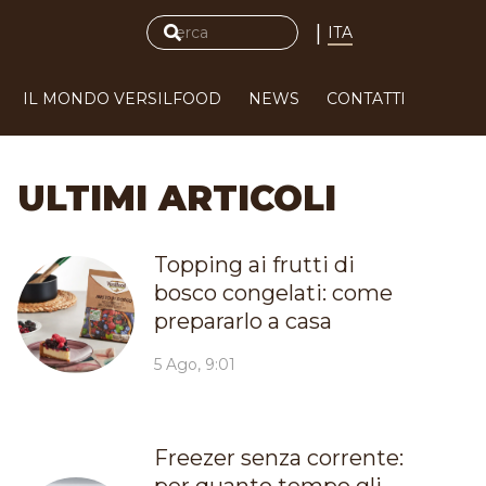
|
ITA
IL MONDO VERSILFOOD
NEWS
CONTATTI
ULTIMI ARTICOLI
Topping ai frutti di
bosco congelati: come
prepararlo a casa
5 Ago, 9:01
Freezer senza corrente: