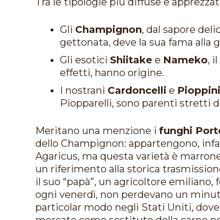
Tra le tipologie più diffuse e apprezz
Gli
Champignon
, dal sapore deli
gettonata, deve la sua fama alla g
Gli esotici
Shiitake
e
Nameko
, 
effetti, hanno origine.
I nostrani
Cardoncelli
e
Pioppin
Piopparelli, sono parenti stretti d
Meritano una menzione i
funghi Port
dello Champignon: appartengono, infatti
Agaricus, ma questa varietà è marrone,
un riferimento alla storica trasmissio
il suo “papà”, un agricoltore emiliano, fo
ogni venerdì, non perdevano un minut
particolar modo negli Stati Uniti, dove
mercato come sostituto della carne ne