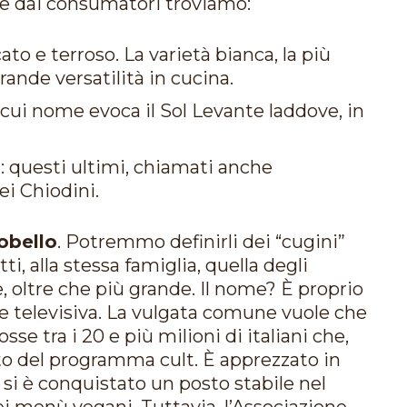
ate dai consumatori troviamo:
cato e terroso. La varietà bianca, la più
rande versatilità in cucina.
il cui nome evoca il Sol Levante laddove, in
i
: questi ultimi, chiamati anche
ei Chiodini.
obello
. Potremmo definirli dei “cugini”
, alla stessa famiglia, quella degli
 oltre che più grande. Il nome? È proprio
ne televisiva. La vulgata comune vuole che
sse tra i 20 e più milioni di italiani che,
o del programma cult. È apprezzato in
 si è conquistato un posto stabile nel
i menù vegani. Tuttavia, l’Associazione